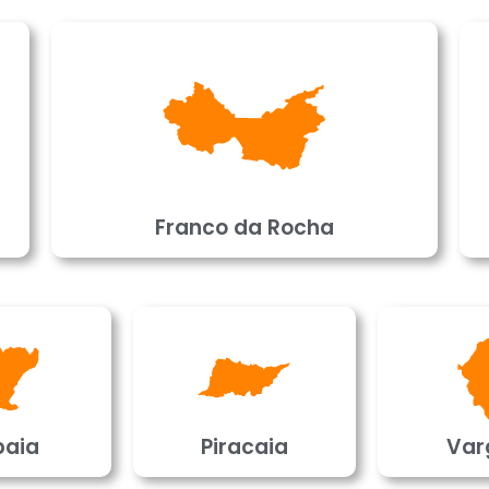
Franco da Rocha
baia
Piracaia
Var