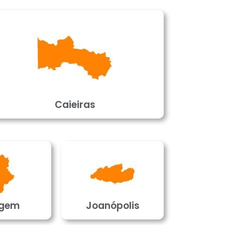
Caieiras
gem
Joanópolis